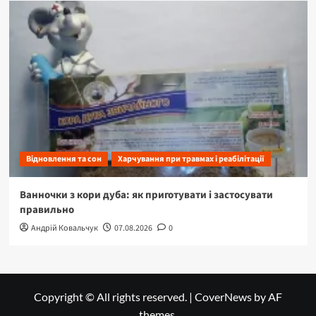
Відновлення та сон
Харчування при травмах і реабілітації
Ванночки з кори дуба: як приготувати і застосувати
правильно
Андрій Ковальчук
07.08.2026
0
Copyright © All rights reserved.
|
CoverNews
by AF
themes.