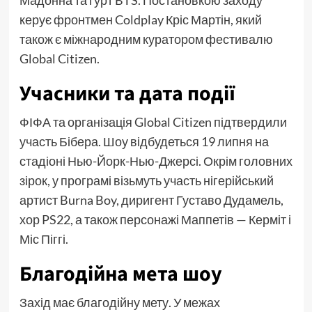
керує фронтмен Coldplay Кріс Мартін, який
також є міжнародним куратором фестивалю
Global Citizen.
Учасники та дата події
ФІФА та організація Global Citizen підтвердили
участь Бібера. Шоу відбудеться 19 липня на
стадіоні Нью-Йорк-Нью-Джерсі. Окрім головних
зірок, у програмі візьмуть участь нігерійський
артист Burna Boy, диригент Густаво Дудамель,
хор PS22, а також персонажі Маппетів — Керміт і
Міс Піггі.
Благодійна мета шоу
Захід має благодійну мету. У межах