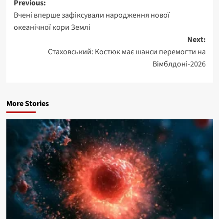
Post
Previous:
Вчені вперше зафіксували народження нової
navigation
океанічної кори Землі
Next:
Стаховський: Костюк має шанси перемогти на
Вімблдоні-2026
More Stories