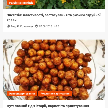
Розвінчання міфів
Чистотіл: властивості, застосування та ризики отруйної
трави
Андрій Ковальчук
07.08.2026
0
Основи харчування
Рослинне харчування
Нут: повний гід з історії, користі та приготування