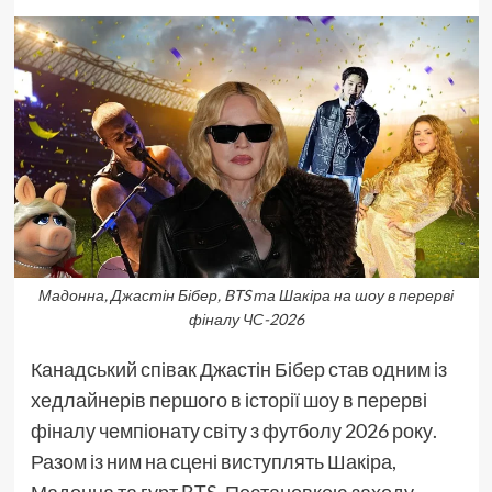
Мадонна, Джастін Бібер, BTS та Шакіра на шоу в перерві
фіналу ЧС-2026
Канадський співак Джастін Бібер став одним із
хедлайнерів першого в історії шоу в перерві
фіналу чемпіонату світу з футболу 2026 року.
Разом із ним на сцені виступлять Шакіра,
Мадонна та гурт BTS. Постановкою заходу