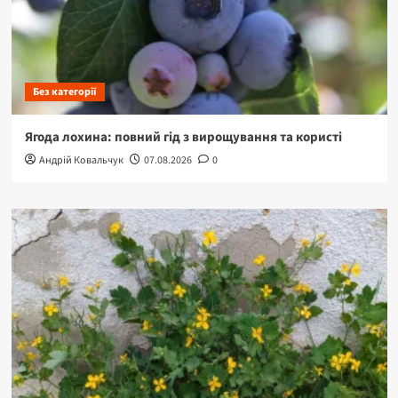
Без категорії
Ягода лохина: повний гід з вирощування та користі
Андрій Ковальчук
07.08.2026
0