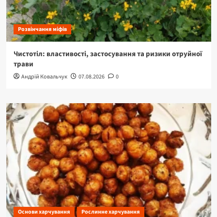
Розвінчання міфів
Чистотіл: властивості, застосування та ризики отруйної
трави
Андрій Ковальчук
07.08.2026
0
Основи харчування
Рослинне харчування