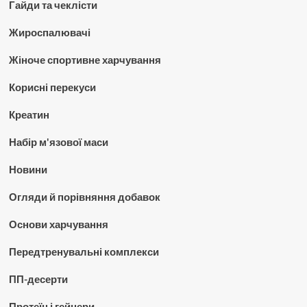
Гайди та чеклісти
Жироспалювачі
Жіноче спортивне харчування
Корисні перекуси
Креатин
Набір м'язової маси
Новини
Огляди й порівняння добавок
Основи харчування
Передтренувальні комплекси
ПП-десерти
Протеїн і гейнери