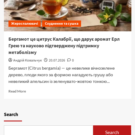
Жироспалювачі
Схуднення та сушка
Бергамот це цитрус Калабрії, що дарує аромат Ерл
Грею та науково підтверджену підтримку
метаболізму
Андрій Ковальчук
20.07.2026
0
Бергамот (Citrus bergamia) — це невелике вічнозелене
дерево, плоди якого за формою нагадують грушу або
невеликий апельсин із зеленувато-жовтою тонкою...
Read
Read More
more
about
Бергамот
це
Search
цитрус
Калабрії,
що
Search