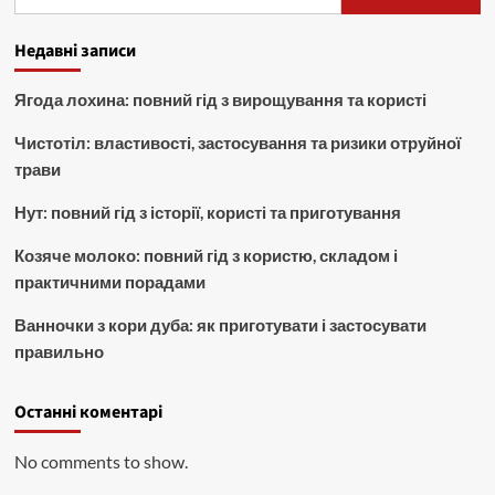
дарує
аромат
Ерл
Недавні записи
Грею
та
Ягода лохина: повний гід з вирощування та користі
науково
підтверджену
Чистотіл: властивості, застосування та ризики отруйної
підтримку
трави
метаболізму
Нут: повний гід з історії, користі та приготування
Козяче молоко: повний гід з користю, складом і
практичними порадами
Ванночки з кори дуба: як приготувати і застосувати
правильно
Останні коментарі
No comments to show.